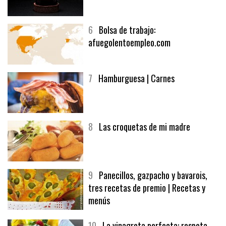
5
CHOCOLATE EN TEXTURAS
6
Bolsa de trabajo:
afuegolentoempleo.com
7
Hamburguesa | Carnes
8
Las croquetas de mi madre
9
Panecillos, gazpacho y bavarois,
tres recetas de premio | Recetas y
menús