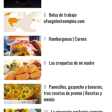
5
CHOCOLATE EN TEXTURAS
6
Bolsa de trabajo:
afuegolentoempleo.com
7
Hamburguesa | Carnes
8
Las croquetas de mi madre
9
Panecillos, gazpacho y bavarois,
tres recetas de premio | Recetas y
menús