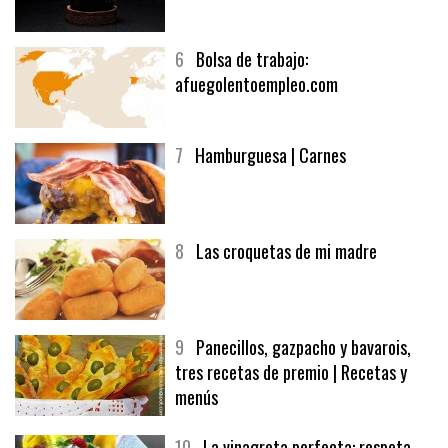
5
CHOCOLATE EN TEXTURAS
6
Bolsa de trabajo:
afuegolentoempleo.com
7
Hamburguesa | Carnes
8
Las croquetas de mi madre
9
Panecillos, gazpacho y bavarois,
tres recetas de premio | Recetas y
menús