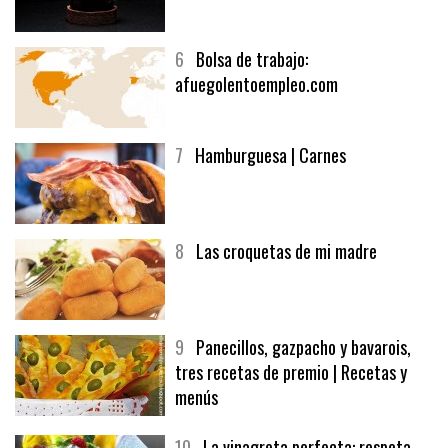
5
CHOCOLATE EN TEXTURAS
6
Bolsa de trabajo:
afuegolentoempleo.com
7
Hamburguesa | Carnes
8
Las croquetas de mi madre
9
Panecillos, gazpacho y bavarois,
tres recetas de premio | Recetas y
menús