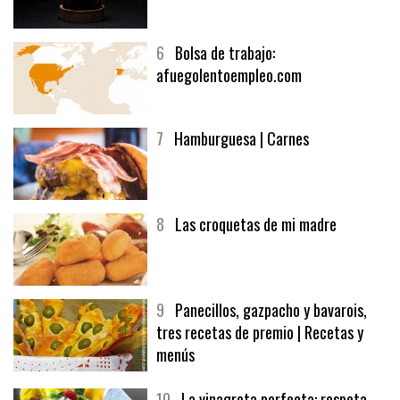
5
CHOCOLATE EN TEXTURAS
6
Bolsa de trabajo:
afuegolentoempleo.com
7
Hamburguesa | Carnes
8
Las croquetas de mi madre
9
Panecillos, gazpacho y bavarois,
tres recetas de premio | Recetas y
menús