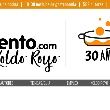
s de cocina |
18138
noticias de gastronomia |
582
autores 
AUTORES
TIENDAS/GUIA
EMPLEO
KOLDO ROYO