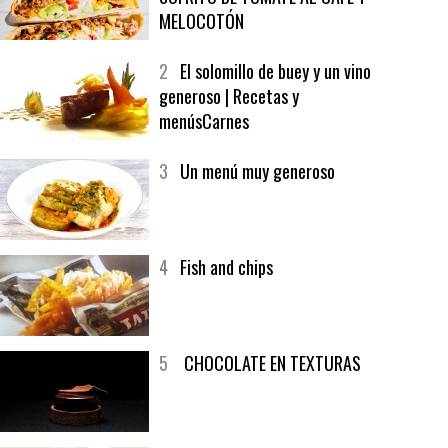
1
CRUNCH WRAP SUPREME CON
SOFRITO DE TOMATE AL CAFÉ Y
MELOCOTÓN
2
El solomillo de buey y un vino
generoso | Recetas y
menúsCarnes
3
Un menú muy generoso
4
Fish and chips
5
CHOCOLATE EN TEXTURAS