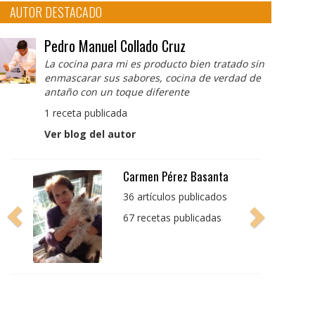
AUTOR DESTACADO
Pedro Manuel Collado Cruz
La cocina para mi es producto bien tratado sin
enmascarar sus sabores, cocina de verdad de
antaño con un toque diferente
1 receta publicada
Ver blog del autor
Pedro Manuel Collado
Cruz
La cocina para mi es
producto bien tratado
sin enmascarar sus
sabores, cocina de
verdad de antaño con
un toque diferente
1 receta publicada