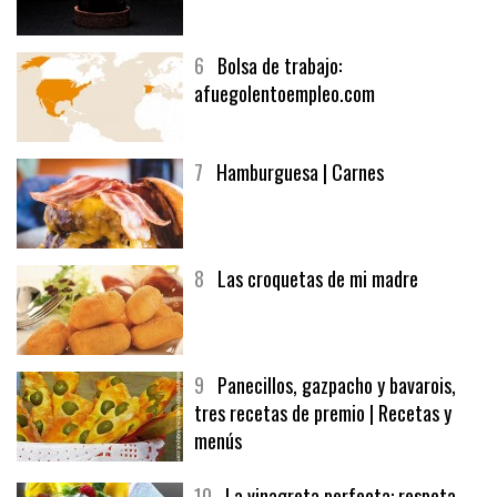
5
CHOCOLATE EN TEXTURAS
6
Bolsa de trabajo:
afuegolentoempleo.com
7
Hamburguesa | Carnes
8
Las croquetas de mi madre
9
Panecillos, gazpacho y bavarois,
tres recetas de premio | Recetas y
menús