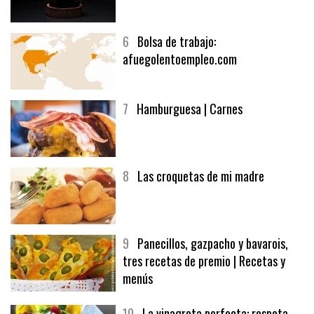
5
CHOCOLATE EN TEXTURAS
6
Bolsa de trabajo:
afuegolentoempleo.com
7
Hamburguesa | Carnes
8
Las croquetas de mi madre
9
Panecillos, gazpacho y bavarois,
tres recetas de premio | Recetas y
menús