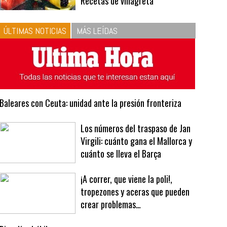
10
La vinagreta perfecta:
respeta las proporciones.
Recetas de vinagreta
ÚLTIMAS NOTICIAS
MÁS LEÍDAS
Baleares con Ceuta: unidad ante la presión fronteriza
Los números del traspaso de Jan
Virgili: cuánto gana el Mallorca y
cuánto se lleva el Barça
¡A correr, que viene la poli!,