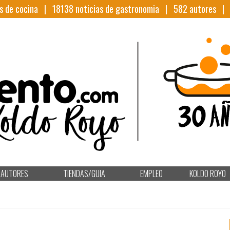
s de cocina |
18138
noticias de gastronomia |
582
autores 
AUTORES
TIENDAS/GUIA
EMPLEO
KOLDO ROYO