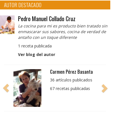
AUTOR DESTACADO
Pedro Manuel Collado Cruz
La cocina para mi es producto bien tratado sin
enmascarar sus sabores, cocina de verdad de
antaño con un toque diferente
1 receta publicada
Ver blog del autor
Pedro Manuel Collado
Cruz
La cocina para mi es
producto bien tratado
sin enmascarar sus
sabores, cocina de
verdad de antaño con
un toque diferente
1 receta publicada