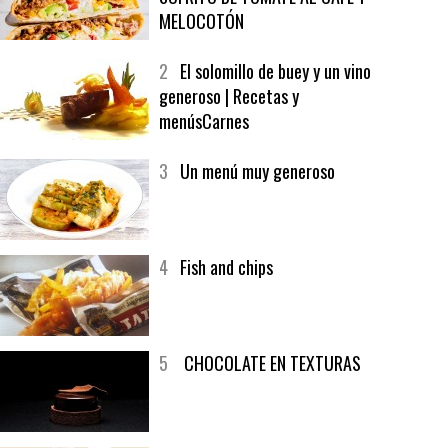
1
CRUNCH WRAP SUPREME CON
SOFRITO DE TOMATE AL CAFÉ Y
MELOCOTÓN
2
El solomillo de buey y un vino
generoso | Recetas y
menúsCarnes
3
Un menú muy generoso
4
Fish and chips
5
CHOCOLATE EN TEXTURAS