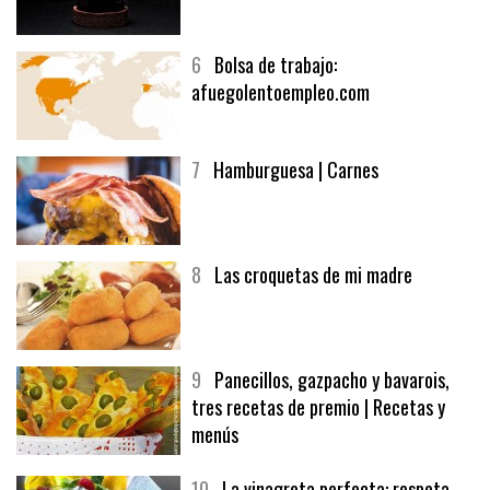
5
CHOCOLATE EN TEXTURAS
6
Bolsa de trabajo:
afuegolentoempleo.com
7
Hamburguesa | Carnes
8
Las croquetas de mi madre
9
Panecillos, gazpacho y bavarois,
tres recetas de premio | Recetas y
menús