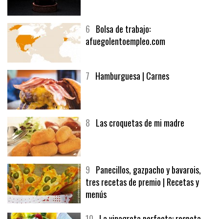
5
CHOCOLATE EN TEXTURAS
6
Bolsa de trabajo:
afuegolentoempleo.com
7
Hamburguesa | Carnes
8
Las croquetas de mi madre
9
Panecillos, gazpacho y bavarois,
tres recetas de premio | Recetas y
menús