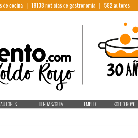
s de cocina |
18138
noticias de gastronomia |
582
autores 
AUTORES
TIENDAS/GUIA
EMPLEO
KOLDO ROYO