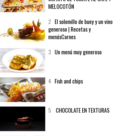
1
CRUNCH WRAP SUPREME CON
SOFRITO DE TOMATE AL CAFÉ Y
MELOCOTÓN
2
El solomillo de buey y un vino
generoso | Recetas y
menúsCarnes
3
Un menú muy generoso
4
Fish and chips
5
CHOCOLATE EN TEXTURAS