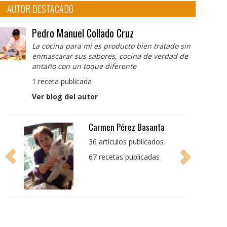
AUTOR DESTACADO
Pedro Manuel Collado Cruz
La cocina para mi es producto bien tratado sin
enmascarar sus sabores, cocina de verdad de
antaño con un toque diferente
1 receta publicada
Ver blog del autor
Pedro Manuel Collado
Cruz
La cocina para mi es
producto bien tratado
sin enmascarar sus
sabores, cocina de
verdad de antaño con
un toque diferente
1 receta publicada