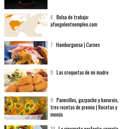
5
CHOCOLATE EN TEXTURAS
6
Bolsa de trabajo:
afuegolentoempleo.com
7
Hamburguesa | Carnes
8
Las croquetas de mi madre
9
Panecillos, gazpacho y bavarois,
tres recetas de premio | Recetas y
menús