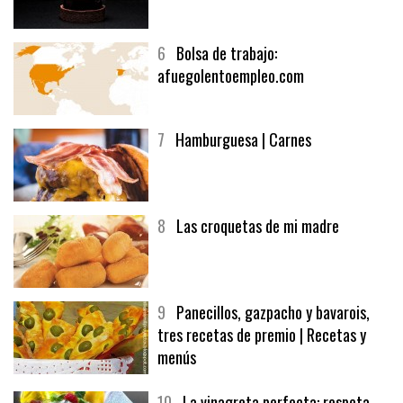
5
CHOCOLATE EN TEXTURAS
6
Bolsa de trabajo:
afuegolentoempleo.com
7
Hamburguesa | Carnes
8
Las croquetas de mi madre
9
Panecillos, gazpacho y bavarois,
tres recetas de premio | Recetas y
menús