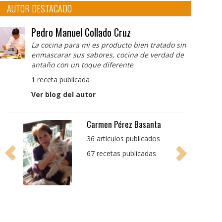
AUTOR DESTACADO
Pedro Manuel Collado Cruz
La cocina para mi es producto bien tratado sin
enmascarar sus sabores, cocina de verdad de
antaño con un toque diferente
1 receta publicada
Ver blog del autor
Pedro Manuel Collado
Cruz
La cocina para mi es
producto bien tratado
sin enmascarar sus
sabores, cocina de
verdad de antaño con
un toque diferente
1 receta publicada