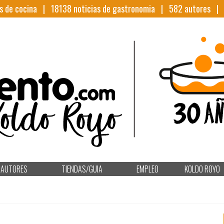
s de cocina |
18138
noticias de gastronomia |
582
autores 
AUTORES
TIENDAS/GUIA
EMPLEO
KOLDO ROYO