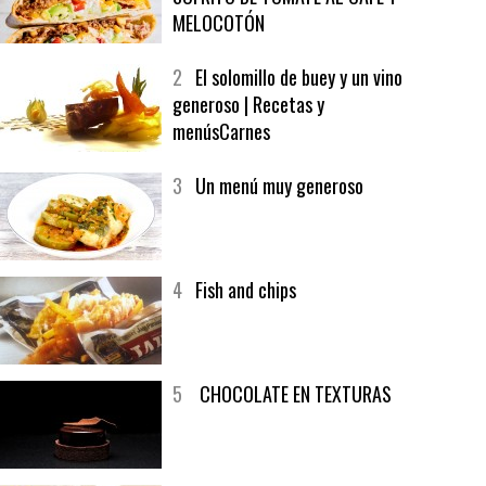
1
CRUNCH WRAP SUPREME CON
SOFRITO DE TOMATE AL CAFÉ Y
MELOCOTÓN
2
El solomillo de buey y un vino
generoso | Recetas y
menúsCarnes
3
Un menú muy generoso
4
Fish and chips
5
CHOCOLATE EN TEXTURAS