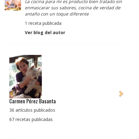
La cocina para mi es producto bien tratado sin
enmascarar sus sabores, cocina de verdad de
antaño con un toque diferente
1 receta publicada
Ver blog del autor
Carmen Pérez Basanta
Pedro M
La coci
36 artículos publicados
enmasca
67 recetas publicadas
con un 
1 recet