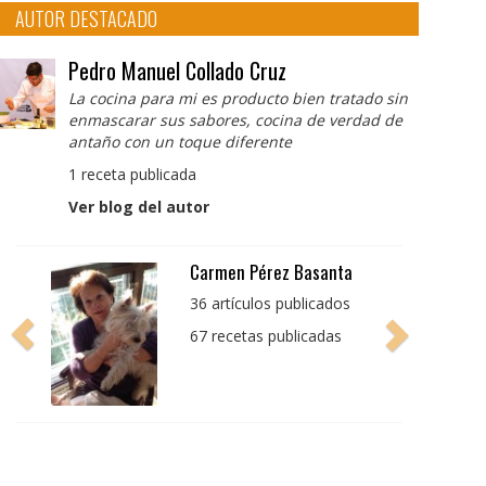
AUTOR DESTACADO
Pedro Manuel Collado Cruz
La cocina para mi es producto bien tratado sin
enmascarar sus sabores, cocina de verdad de
antaño con un toque diferente
1 receta publicada
Ver blog del autor
Pedro Manuel Collado
Cruz
La cocina para mi es
producto bien tratado
sin enmascarar sus
sabores, cocina de
verdad de antaño con
un toque diferente
1 receta publicada