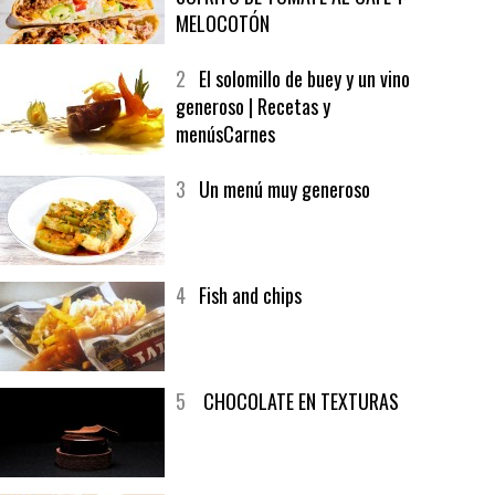
1
CRUNCH WRAP SUPREME CON
SOFRITO DE TOMATE AL CAFÉ Y
MELOCOTÓN
2
El solomillo de buey y un vino
generoso | Recetas y
menúsCarnes
3
Un menú muy generoso
4
Fish and chips
5
CHOCOLATE EN TEXTURAS