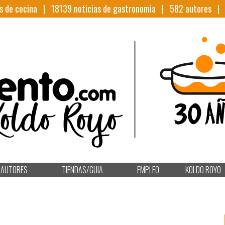
s de cocina |
18139
noticias de gastronomia |
582
autores 
AUTORES
TIENDAS/GUIA
EMPLEO
KOLDO ROYO