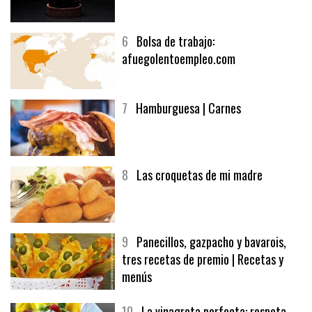
5
CHOCOLATE EN TEXTURAS
6
Bolsa de trabajo:
afuegolentoempleo.com
7
Hamburguesa | Carnes
8
Las croquetas de mi madre
9
Panecillos, gazpacho y bavarois,
tres recetas de premio | Recetas y
menús