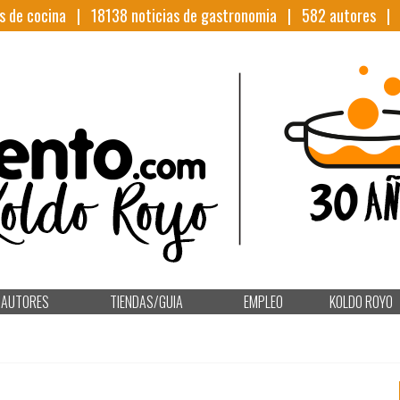
s de cocina |
18138
noticias de gastronomia |
582
autores 
AUTORES
TIENDAS/GUIA
EMPLEO
KOLDO ROYO