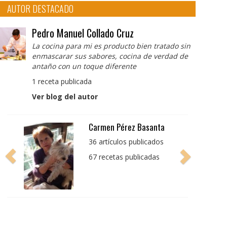
AUTOR DESTACADO
Pedro Manuel Collado Cruz
La cocina para mi es producto bien tratado sin
enmascarar sus sabores, cocina de verdad de
antaño con un toque diferente
1 receta publicada
Ver blog del autor
Pedro Manuel Collado
Cruz
La cocina para mi es
producto bien tratado
sin enmascarar sus
sabores, cocina de
verdad de antaño con
un toque diferente
1 receta publicada