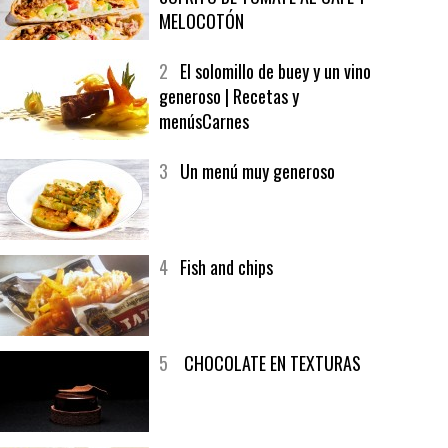
1
CRUNCH WRAP SUPREME CON
SOFRITO DE TOMATE AL CAFÉ Y
MELOCOTÓN
2
El solomillo de buey y un vino
generoso | Recetas y
menúsCarnes
3
Un menú muy generoso
4
Fish and chips
5
CHOCOLATE EN TEXTURAS