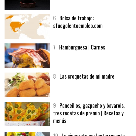
5
CHOCOLATE EN TEXTURAS
6
Bolsa de trabajo:
afuegolentoempleo.com
7
Hamburguesa | Carnes
8
Las croquetas de mi madre
9
Panecillos, gazpacho y bavarois,
tres recetas de premio | Recetas y
menús