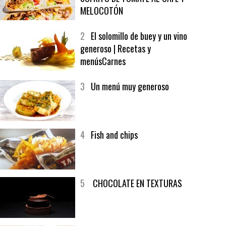
1
CRUNCH WRAP SUPREME CON
SOFRITO DE TOMATE AL CAFÉ Y
MELOCOTÓN
2
El solomillo de buey y un vino
generoso | Recetas y
menúsCarnes
3
Un menú muy generoso
4
Fish and chips
5
CHOCOLATE EN TEXTURAS