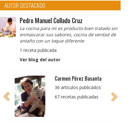
AUTOR DESTACADO
Pedro Manuel Collado Cruz
La cocina para mi es producto bien tratado sin
enmascarar sus sabores, cocina de verdad de
antaño con un toque diferente
1 receta publicada
Ver blog del autor
Pedro Manuel Collado
Cruz
La cocina para mi es
producto bien tratado
sin enmascarar sus
sabores, cocina de
verdad de antaño con
un toque diferente
1 receta publicada