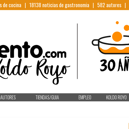
s de cocina |
18138
noticias de gastronomia |
582
autores 
AUTORES
TIENDAS/GUIA
EMPLEO
KOLDO ROYO