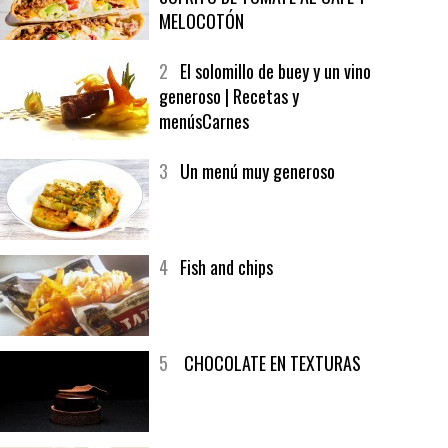
1
CRUNCH WRAP SUPREME CON
SOFRITO DE TOMATE AL CAFÉ Y
MELOCOTÓN
2
El solomillo de buey y un vino
generoso | Recetas y
menúsCarnes
3
Un menú muy generoso
4
Fish and chips
5
CHOCOLATE EN TEXTURAS