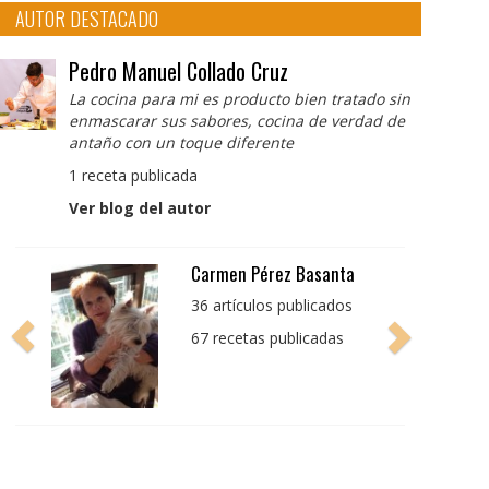
AUTOR DESTACADO
Pedro Manuel Collado Cruz
La cocina para mi es producto bien tratado sin
enmascarar sus sabores, cocina de verdad de
antaño con un toque diferente
1 receta publicada
Ver blog del autor
Pedro Manuel Collado
Cruz
La cocina para mi es
producto bien tratado
sin enmascarar sus
sabores, cocina de
verdad de antaño con
un toque diferente
1 receta publicada