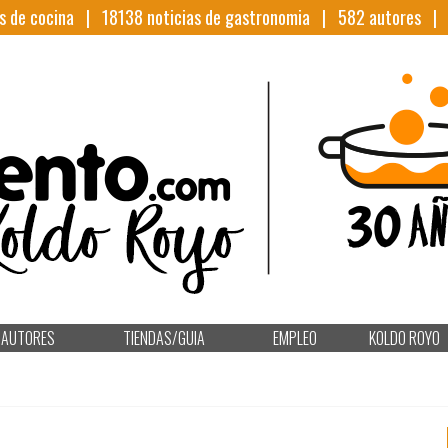
s de cocina |
18138
noticias de gastronomia |
582
autores 
AUTORES
TIENDAS/GUIA
EMPLEO
KOLDO ROYO