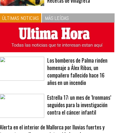
10
La vinagreta perfecta:
respeta las proporciones.
Recetas de vinagreta
ÚLTIMAS NOTICIAS
MÁS LEÍDAS
Los bomberos de Palma rinden
homenaje a Álex Ribas, un
compañero fallecido hace 16
años en un incendio
Estrella 17: un mes de ‘Ironmans’
seguidos para la investigación