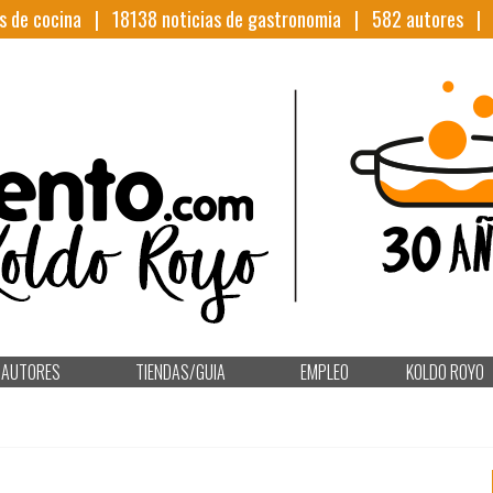
s de cocina |
18138
noticias de gastronomia |
582
autores 
AUTORES
TIENDAS/GUIA
EMPLEO
KOLDO ROYO