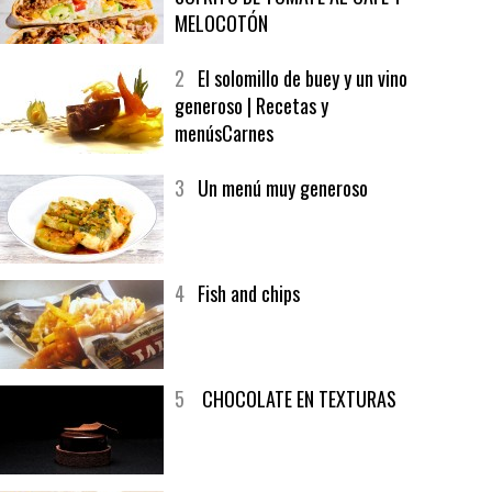
1
CRUNCH WRAP SUPREME CON
SOFRITO DE TOMATE AL CAFÉ Y
MELOCOTÓN
2
El solomillo de buey y un vino
generoso | Recetas y
menúsCarnes
3
Un menú muy generoso
4
Fish and chips
5
CHOCOLATE EN TEXTURAS