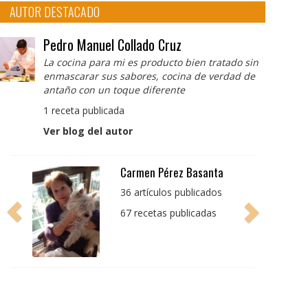
AUTOR DESTACADO
Pedro Manuel Collado Cruz
La cocina para mi es producto bien tratado sin
enmascarar sus sabores, cocina de verdad de
antaño con un toque diferente
1 receta publicada
Ver blog del autor
Pedro Manuel Collado
Cruz
La cocina para mi es
producto bien tratado
sin enmascarar sus
sabores, cocina de
verdad de antaño con
un toque diferente
1 receta publicada