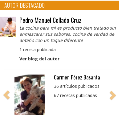
AUTOR DESTACADO
Pedro Manuel Collado Cruz
La cocina para mi es producto bien tratado sin
enmascarar sus sabores, cocina de verdad de
antaño con un toque diferente
1 receta publicada
Ver blog del autor
Pedro Manuel Collado
Cruz
La cocina para mi es
producto bien tratado
sin enmascarar sus
sabores, cocina de
verdad de antaño con
un toque diferente
1 receta publicada