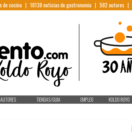
s de cocina |
18138
noticias de gastronomia |
582
autores 
AUTORES
TIENDAS/GUIA
EMPLEO
KOLDO ROYO