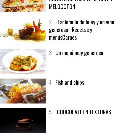
1
CRUNCH WRAP SUPREME CON
SOFRITO DE TOMATE AL CAFÉ Y
MELOCOTÓN
2
El solomillo de buey y un vino
generoso | Recetas y
menúsCarnes
3
Un menú muy generoso
4
Fish and chips
5
CHOCOLATE EN TEXTURAS