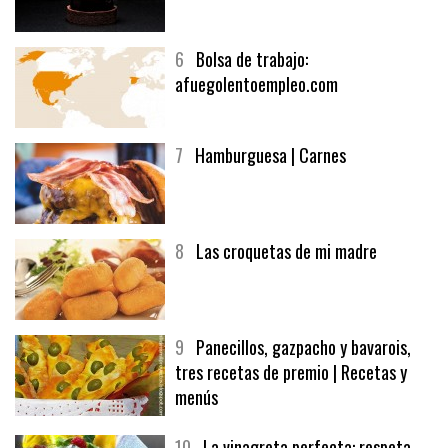
5
CHOCOLATE EN TEXTURAS
6
Bolsa de trabajo:
afuegolentoempleo.com
7
Hamburguesa | Carnes
8
Las croquetas de mi madre
9
Panecillos, gazpacho y bavarois,
tres recetas de premio | Recetas y
menús