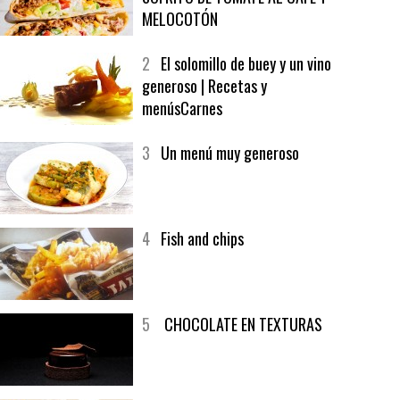
1
CRUNCH WRAP SUPREME CON
SOFRITO DE TOMATE AL CAFÉ Y
MELOCOTÓN
2
El solomillo de buey y un vino
generoso | Recetas y
menúsCarnes
3
Un menú muy generoso
4
Fish and chips
5
CHOCOLATE EN TEXTURAS