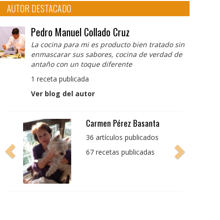
AUTOR DESTACADO
Pedro Manuel Collado Cruz
La cocina para mi es producto bien tratado sin
enmascarar sus sabores, cocina de verdad de
antaño con un toque diferente
1 receta publicada
Ver blog del autor
Pedro Manuel Collado
Cruz
La cocina para mi es
producto bien tratado
sin enmascarar sus
sabores, cocina de
verdad de antaño con
un toque diferente
1 receta publicada