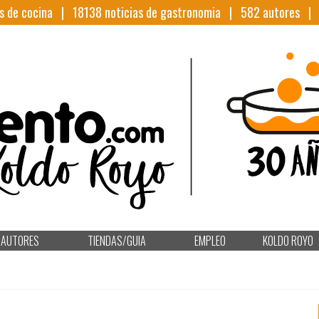
s de cocina |
18138
noticias de gastronomia |
582
autores 
AUTORES
TIENDAS/GUIA
EMPLEO
KOLDO ROYO