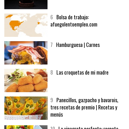
5
CHOCOLATE EN TEXTURAS
6
Bolsa de trabajo:
afuegolentoempleo.com
7
Hamburguesa | Carnes
8
Las croquetas de mi madre
9
Panecillos, gazpacho y bavarois,
tres recetas de premio | Recetas y
menús