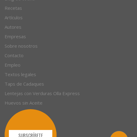
© 1996 - 2026. 31 años. Todos los derechos reservados.
Blog de cocina
Recetas
Artículos
Autores
Empresas
Sobre nosotros
Contacto
Empleo
Textos legales
Taps de Cadaques
Lentejas con Verduras Olla Express
Huevos sin Aceite