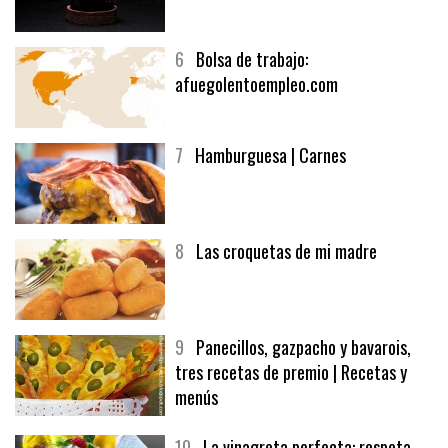
5
CHOCOLATE EN TEXTURAS
6
Bolsa de trabajo:
afuegolentoempleo.com
7
Hamburguesa | Carnes
8
Las croquetas de mi madre
9
Panecillos, gazpacho y bavarois,
tres recetas de premio | Recetas y
menús