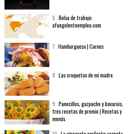
5
CHOCOLATE EN TEXTURAS
6
Bolsa de trabajo:
afuegolentoempleo.com
7
Hamburguesa | Carnes
8
Las croquetas de mi madre
9
Panecillos, gazpacho y bavarois,
tres recetas de premio | Recetas y
menús