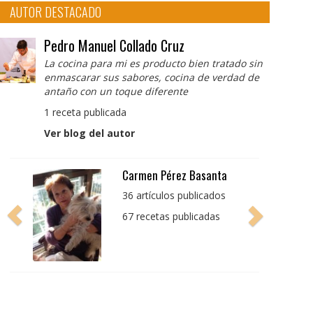
AUTOR DESTACADO
Pedro Manuel Collado Cruz
La cocina para mi es producto bien tratado sin
enmascarar sus sabores, cocina de verdad de
antaño con un toque diferente
1 receta publicada
Ver blog del autor
Pedro Manuel Collado
Cruz
La cocina para mi es
producto bien tratado
sin enmascarar sus
sabores, cocina de
verdad de antaño con
un toque diferente
1 receta publicada