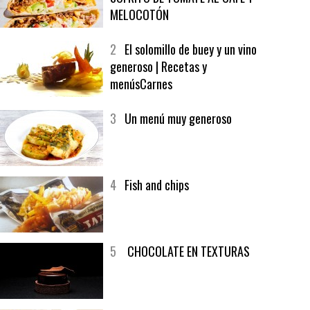
1
CRUNCH WRAP SUPREME CON
SOFRITO DE TOMATE AL CAFÉ Y
MELOCOTÓN
2
El solomillo de buey y un vino
generoso | Recetas y
menúsCarnes
3
Un menú muy generoso
4
Fish and chips
5
CHOCOLATE EN TEXTURAS