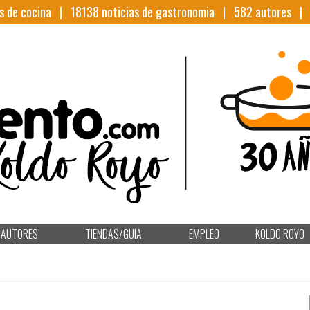
s de cocina |
18138
noticias de gastronomia |
582
autores 
AUTORES
TIENDAS/GUIA
EMPLEO
KOLDO ROYO