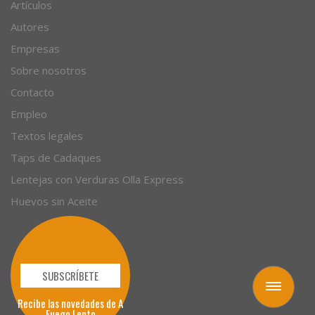
Recetas
Artículos
Autores
Empresas
Sobre nosotros
Contacto
Empleo
Textos legales
Taps de Cadaques
Lentejas con Verduras Olla Express
Huevos sin Aceite
Toggle
navigation
SUBSCRÍBETE