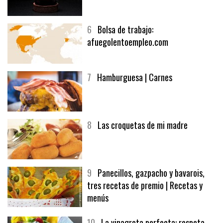
5
CHOCOLATE EN TEXTURAS
6
Bolsa de trabajo:
afuegolentoempleo.com
7
Hamburguesa | Carnes
8
Las croquetas de mi madre
9
Panecillos, gazpacho y bavarois,
tres recetas de premio | Recetas y
menús