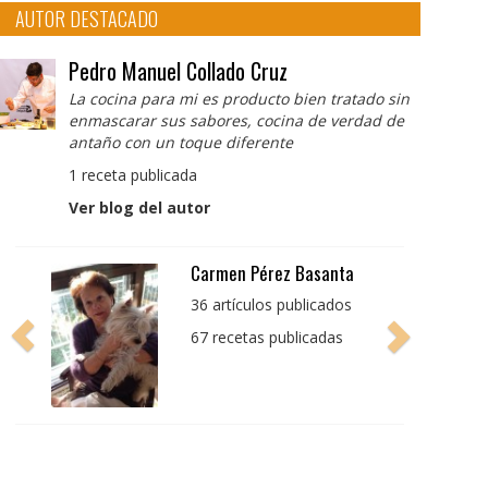
AUTOR DESTACADO
Pedro Manuel Collado Cruz
La cocina para mi es producto bien tratado sin
enmascarar sus sabores, cocina de verdad de
antaño con un toque diferente
1 receta publicada
Ver blog del autor
Pedro Manuel Collado
Cruz
La cocina para mi es
producto bien tratado
sin enmascarar sus
sabores, cocina de
verdad de antaño con
un toque diferente
1 receta publicada