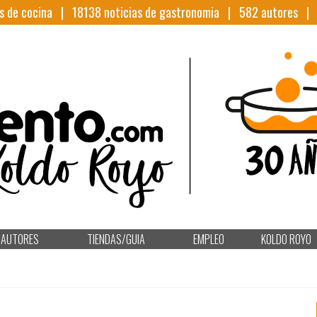
s de cocina |
18138
noticias de gastronomia |
582
autores 
AUTORES
TIENDAS/GUIA
EMPLEO
KOLDO ROYO