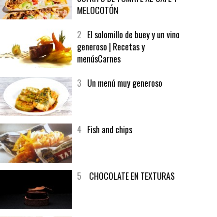
1
CRUNCH WRAP SUPREME CON
SOFRITO DE TOMATE AL CAFÉ Y
MELOCOTÓN
2
El solomillo de buey y un vino
generoso | Recetas y
menúsCarnes
3
Un menú muy generoso
4
Fish and chips
5
CHOCOLATE EN TEXTURAS