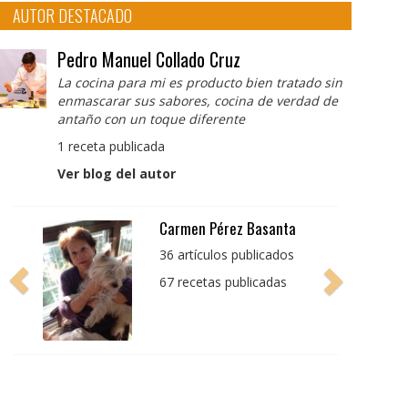
AUTOR DESTACADO
Pedro Manuel Collado Cruz
La cocina para mi es producto bien tratado sin
enmascarar sus sabores, cocina de verdad de
antaño con un toque diferente
1 receta publicada
Ver blog del autor
Pedro Manuel Collado
Cruz
La cocina para mi es
producto bien tratado
sin enmascarar sus
sabores, cocina de
verdad de antaño con
un toque diferente
1 receta publicada