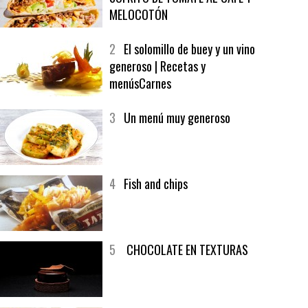
1
CRUNCH WRAP SUPREME CON
SOFRITO DE TOMATE AL CAFÉ Y
MELOCOTÓN
2
El solomillo de buey y un vino
generoso | Recetas y
menúsCarnes
3
Un menú muy generoso
4
Fish and chips
5
CHOCOLATE EN TEXTURAS