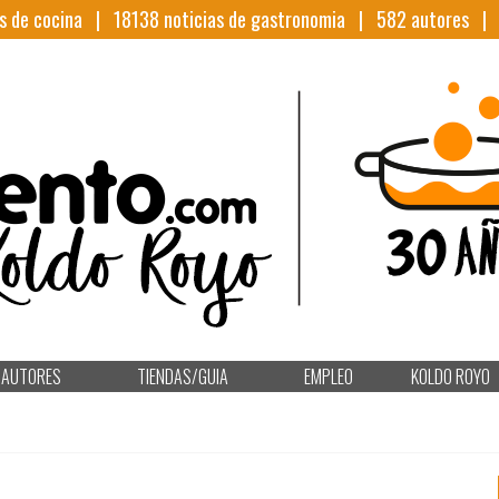
s de cocina |
18138
noticias de gastronomia |
582
autores 
AUTORES
TIENDAS/GUIA
EMPLEO
KOLDO ROYO